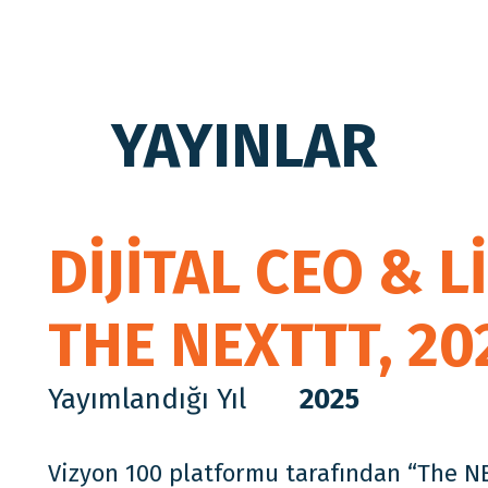
YAYINLAR
detaylar için tıklayın
detaylar için tıklayın
detaylar için tıklayın
detaylar için tıklayın
detaylar için tıklayın
detaylar için tıklayın
detaylar için tıklayın
detaylar için tıklayın
detaylar için tıklayın
DİJİTAL CEO & 
THE NEXTTT, 20
Yayımlandığı Yıl
2025
Vizyon 100 platformu tarafından “The N