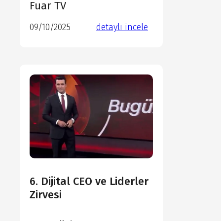
Fuar TV
09/10/2025
detaylı incele
detaylı incele
detaylı incele
detaylı incele
6. Dijital CEO ve Liderler
Zirvesi