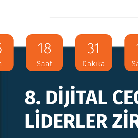
detaylar için tıklayın
5
18
31
n
Saat
Dakika
S
detaylar için tıklayın
8. DİJİTAL CE
LİDERLER Zİ