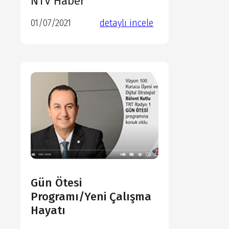
NTV Haber
01/07/2021
detaylı incele
detaylı incele
detaylı incele
detaylı incele
Gün Ötesi
Programı/Yeni Çalışma
Hayatı