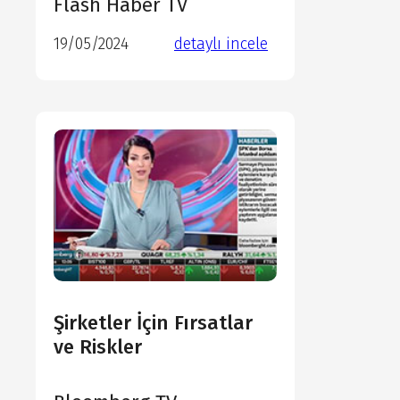
Flash Haber TV
19/05/2024
detaylı incele
detaylı incele
detaylı incele
detaylı incele
Şirketler İçin Fırsatlar
ve Riskler