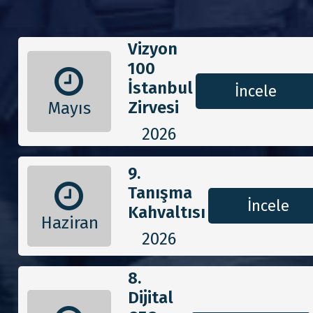
Vizyon
100
İstanbul
İncele
Zirvesi
Mayıs
2026
9.
Tanışma
İncele
Kahvaltısı
Haziran
2026
8.
Dijital