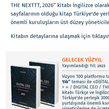
THE NEXTTT, 2026” kitabı İngilizce olarak
sayfalarının olduğu kitap Türkiye'de ye
önemli kuruluşların üst düzey yöneticile
detaylar için tıklayın
detaylar için tıklayın
detaylar için tıklayın
detaylar için tıklayın
detaylar için tıklayın
detaylar için tıklayın
Kitabın detaylarına ulaşmak için tıklay
detaylar için tıklayın
detaylar için tıklayın
detaylar için tıklayın
GELECEK YÜZYIL
Yayımlandığı Yıl:
2023
Vizyon 100 platformu 
Yılı”
teması ile «DİJİTAL
> ∞ / DIGITAL CEO / T
kitabı Türkçe ve İngiliz
Türkiye'de yerleşik 30
yurtdışında önemli kur
yöneticilerine de ücret