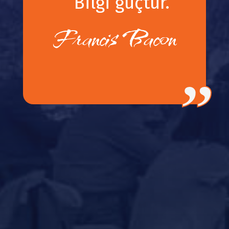
“
Bilgi güçtür.
Francis Bacon
”
TOPLANTI
TAKVİMİ