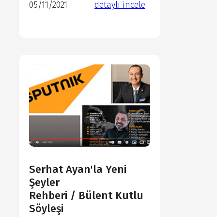
05/11/2021
detaylı incele
detaylı incele
detaylı incele
detaylı incele
Serhat Ayan'la Yeni
Şeyler
Rehberi / Bülent Kutlu
Söyleşi