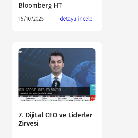
detaylı incele
Bloomberg HT
detaylı incele
15/10/2025
detaylı incele
detaylı incele
7. Dijital CEO ve Liderler
Zirvesi