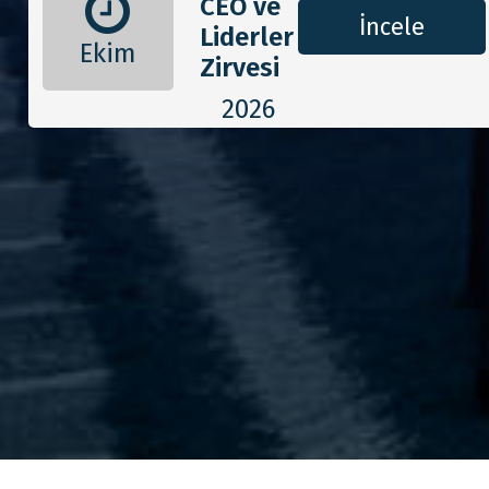
CEO ve
İncele
Liderler
Ekim
Zirvesi
2026