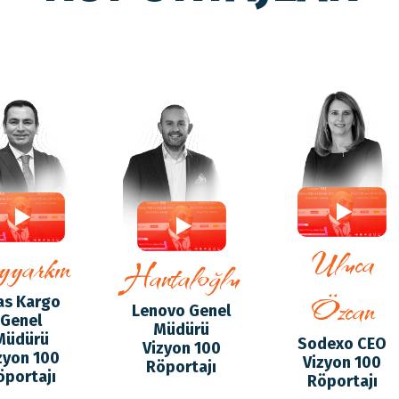
detaylar için tıklayın
detaylar için tıklayın
detaylar için tıklayın
detaylar için tıklayın
Eda
Utku
Emre
Uluca
yarkın
Hantaloğlu
Özcan
as Kargo
Lenovo Genel
Genel
Müdürü
Müdürü
Sodexo CEO
Vizyon 100
zyon 100
Vizyon 100
Röportajı
öportajı
Röportajı