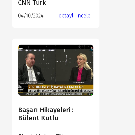
CNN Türk
04/10/2024
detaylı incele
detaylı incele
detaylı incele
detaylı incele
Başarı Hikayeleri :
Bülent Kutlu