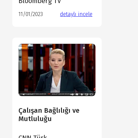
Bloomberg TV
11/01/2023
detaylı incele
detaylı incele
detaylı incele
detaylı incele
Çalışan Bağlılığı ve
Mutluluğu
CNN Türk