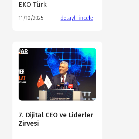
EKO Türk
11/10/2025
detaylı incele
detaylı incele
detaylı incele
detaylı incele
7. Dijital CEO ve Liderler
Zirvesi