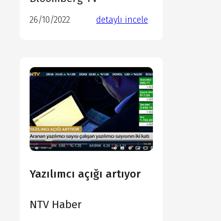
26/10/2022
detaylı incele
detaylı incele
detaylı incele
detaylı incele
Yazılımcı açığı artıyor
NTV Haber